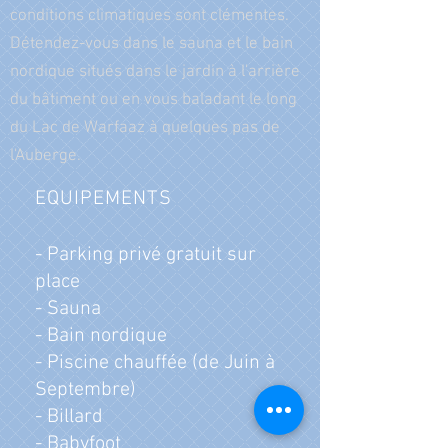
conditions climatiques sont clémentes.
Détendez-vous dans le sauna et le bain
nordique situés dans le jardin à l'arrière
du bâtiment ou en vous baladant le long
du Lac de Warfaaz à quelques pas de
l'Auberge.
EQUIPEMENTS
- Parking privé gratuit sur
place
- Sauna
- Bain nordique
- Piscine chauffée (de Juin à
Septembre)
- Billard
- Babyfoot