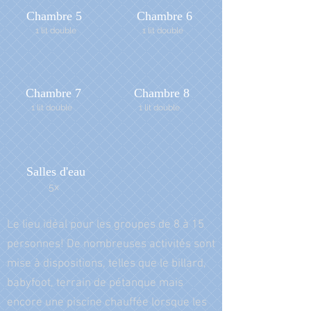
Chambre 5
Chambre 6
1 lit double
1 lit double
Chambre 7
Chambre 8
1 lit double
1 lit double
Salles d'eau
5x
Le lieu idéal pour les groupes de 8 à 15
personnes! De nombreuses activités sont
mise à dispositions, telles que le billard,
babyfoot, terrain de pétanque mais
encore une piscine chauffée lorsque les