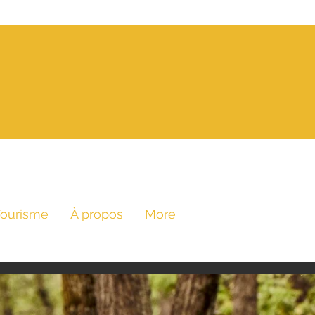
UN LIEU
'EXCEPTION,
A
NE CUISINE
STRONOMIQUE
 SA HAUTEUR
Tourisme
À propos
More