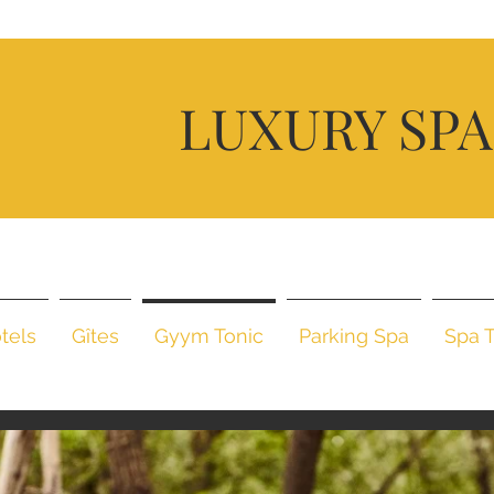
D
LUXURY SP
U
BI
A
tels
Gîtes
Gyym Tonic
Parking Spa
Spa 