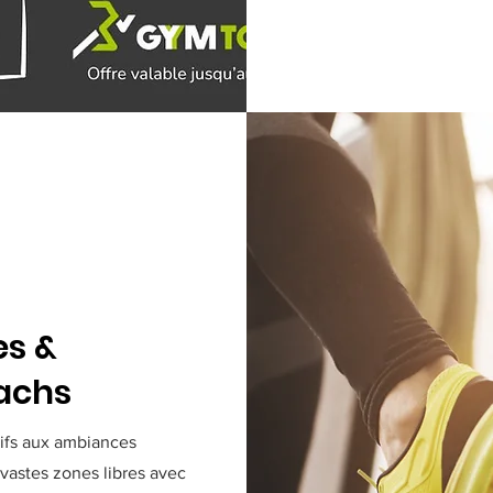
es &
achs
tifs aux ambiances
vastes zones libres avec