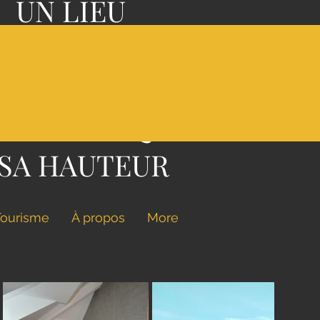
UN LIEU
'EXCEPTION,
A
NE CUISINE
STRONOMIQUE
 SA HAUTEUR
Tourisme
À propos
More