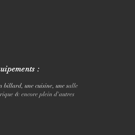
quipements :
n b
illard, une c
uisine, une s
alle
trique & encore pl
ein d'autres