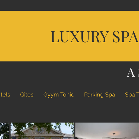
D
LUXURY SP
U
BI
A
tels
Gîtes
Gyym Tonic
Parking Spa
Spa 