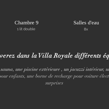
Chambre 9
Salles d'eau
1 lit double
8x
verez dans la Villa Royale différents é
 s
auna, une p
iscine extérieure , un j
acuzzi intérieur, u
pour enfants, une b
orne de recharge pour voiture élec
surprises