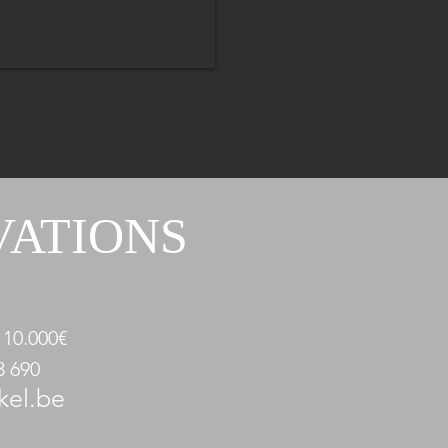
VATIONS
 10.000€
3 690
kel.be