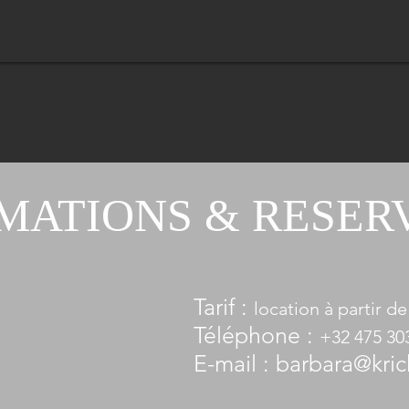
MATIONS & RESER
Tarif :
location à partir de
Téléphone :
+3
2 475 30
E
-mail :
barbara@kric