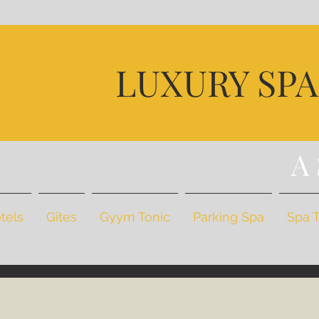
D
LUXURY SP
U
BI
A
tels
Gîtes
Gyym Tonic
Parking Spa
Spa 