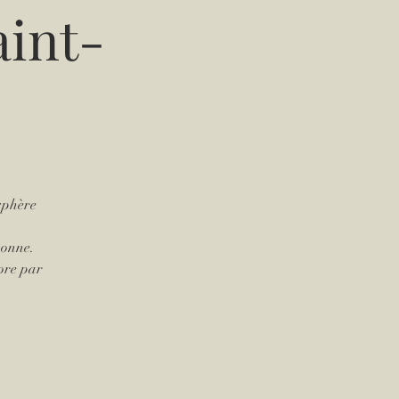
aint-
sphère
sonne.
ore par