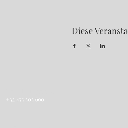
Diese Veransta
info@luxuryspa.be
+32 475 303 690