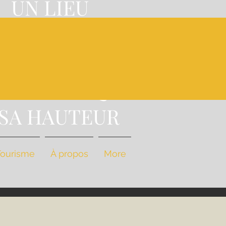
UN LIEU
'EXCEPTION,
A
NE CUISINE
STRONOMIQUE
 SA HAUTEUR
Tourisme
À propos
More