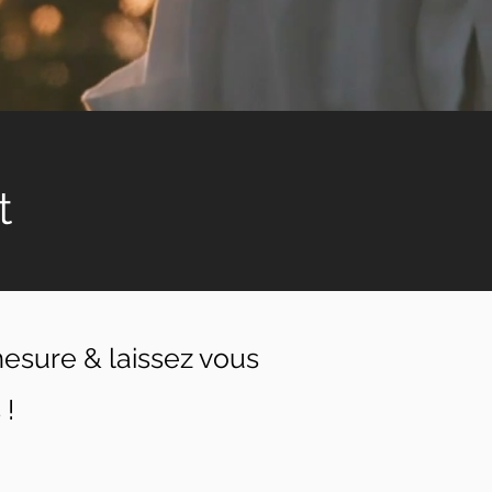
t
 mesure & laissez vous
 !