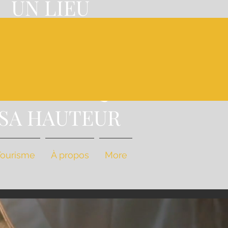
UN LIEU
'EXCEPTION,
A
NE CUISINE
STRONOMIQUE
 SA HAUTEUR
Tourisme
À propos
More