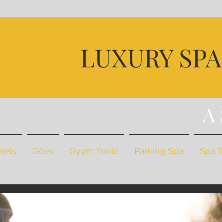
D
LUXURY SP
U
BI
A
tels
Gîtes
Gyym Tonic
Parking Spa
Spa 